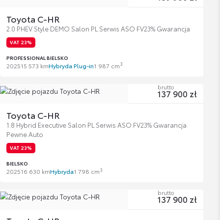
Toyota C-HR
2.0 PHEV Style DEMO Salon PL Serwis ASO FV23% Gwarancja
VAT 23%
PROFESSIONAL BIELSKO
3
2025
15 573 km
Hybryda Plug-in
1 987 cm
brutto
137 900 zł
Toyota C-HR
1.8 Hybrid Executive Salon PL Serwis ASO FV23% Gwarancja
Pewne Auto
VAT 23%
BIELSKO
3
2025
16 630 km
Hybryda
1 798 cm
brutto
137 900 zł