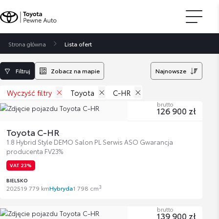
Strona główna
Lista ofert
Filtruj
Zobacz na mapie
Najnowsze
Wyczyść filtry
Toyota
C-HR
brutto
126 900 zł
Toyota C-HR
1.8 Hybrid Style DEMO Salon PL Serwis ASO Gwarancja
producenta FV23%
VAT 23%
BIELSKO
3
2025
19 779 km
Hybryda
1 798 cm
brutto
139 900 zł