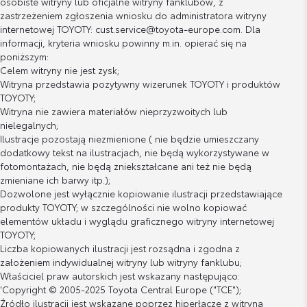
osobiste witryny lub oficjalne witryny fanklubów, z
zastrzeżeniem zgłoszenia wniosku do administratora witryny
internetowej TOYOTY: cust.service@toyota-europe.com. Dla
informacji, kryteria wniosku powinny m.in. opierać się na
poniższym:
Celem witryny nie jest zysk;
Witryna przedstawia pozytywny wizerunek TOYOTY i produktów
TOYOTY;
Witryna nie zawiera materiałów nieprzyzwoitych lub
nielegalnych;
Ilustracje pozostają niezmienione ( nie będzie umieszczany
dodatkowy tekst na ilustracjach, nie będą wykorzystywane w
fotomontażach, nie będą zniekształcane ani też nie będą
zmieniane ich barwy itp.);
Dozwolone jest wyłącznie kopiowanie ilustracji przedstawiające
produkty TOYOTY; w szczególności nie wolno kopiować
elementów układu i wyglądu graficznego witryny internetowej
TOYOTY;
Liczba kopiowanych ilustracji jest rozsądna i zgodna z
założeniem indywidualnej witryny lub witryny fanklubu;
Właściciel praw autorskich jest wskazany następująco:
'Copyright © 2005-2025 Toyota Central Europe ("TCE");
Źródło ilustracji jest wskazane poprzez hiperłącze z witryną