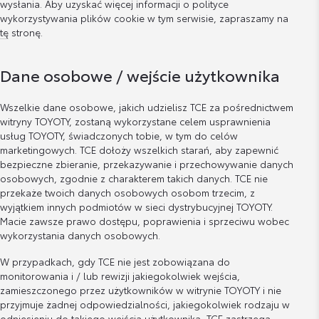
wysłania. Aby uzyskać więcej informacji o polityce
wykorzystywania plików cookie w tym serwisie, zapraszamy na
tę
stronę.
Dane osobowe / wejście użytkownika
Wszelkie dane osobowe, jakich udzielisz TCE za pośrednictwem
witryny TOYOTY, zostaną wykorzystane celem usprawnienia
usług TOYOTY, świadczonych tobie, w tym do celów
marketingowych. TCE dołoży wszelkich starań, aby zapewnić
bezpieczne zbieranie, przekazywanie i przechowywanie danych
osobowych, zgodnie z charakterem takich danych. TCE nie
przekaże twoich danych osobowych osobom trzecim, z
wyjątkiem innych podmiotów w sieci dystrybucyjnej TOYOTY.
Macie zawsze prawo dostępu, poprawienia i sprzeciwu wobec
wykorzystania danych osobowych.
W przypadkach, gdy TCE nie jest zobowiązana do
monitorowania i / lub rewizji jakiegokolwiek wejścia,
zamieszczonego przez użytkowników w witrynie TOYOTY i nie
przyjmuje żadnej odpowiedzialności, jakiegokolwiek rodzaju w
odniesieniu do takiego wejścia użytkownika, TCE zastrzega